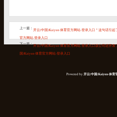
上一篇：
开云(中国)Kaiyun·体育官方网站-登录入口＂这句话引起了
官方网站-登录入口
下一篇：
开云(中国)Kaiyun·体育官方网站-登录入口该公司还开
国)Kaiyun·体育官方网站-登录入口
Powered by
开云(中国)Kaiyun·