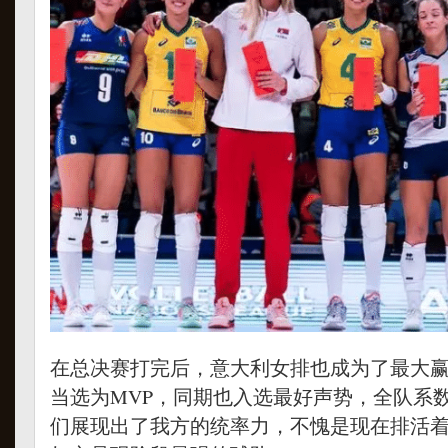
在总决赛打完后，意大利女排也成为了最大
当选为MVP，同期也入选最好声势，全队系
们展现出了我方的统率力，不愧是现在排活