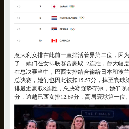
意大利女排在此前一直排活着界第二位，因
了，她们在女排联赛曾豪取12连胜，曾大幅
在总决赛当中，巴西女排结合输给日本和波
总决赛，她们也因此被扣15.57分，掉至寰
排最近豪取8连胜，总决赛强势夺冠，她们现在总
分，逾越巴西女排12.69分，高居寰球第一位