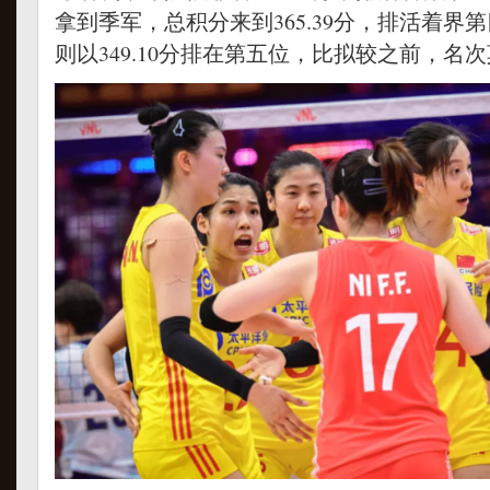
拿到季军，总积分来到365.39分，排活着界
则以349.10分排在第五位，比拟较之前，名