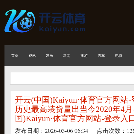
首页
资讯
娱乐
新闻
旅游
汽车
电影
开云(中国)Kaiyun·体育官方网
历史最高装货量出当今2020年4月
国)Kaiyun·体育官方网站-登录入
发布日期：2026-03-06 06:34 点击次数：12