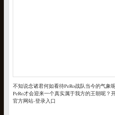
不知说念诸君何如看待PeRo战队当今的气象
PeRo才会迎来一个真实属于我方的王朝呢？开云(
官方网站-登录入口