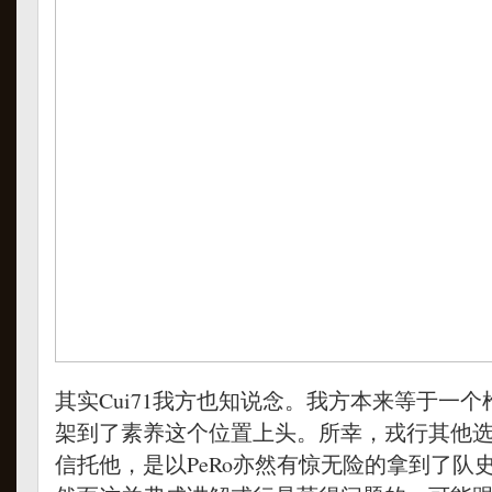
其实Cui71我方也知说念。我方本来等于一
架到了素养这个位置上头。所幸，戎行其他
信托他，是以PeRo亦然有惊无险的拿到了队