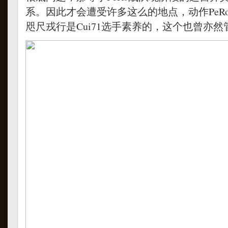
系。因此才会遭受许多这么的地点，动作PeR
咫尺戎行是Cui71选手素养的，这个也曾亦