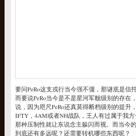
要问PeRo这支戎行当今强不彊，那谜底是信
而要说PeRo当今是不是星河军舰级别的存在
说，因为咫尺PeRo还真莫得断档级别的提升
IFTY，4AM或者NH战队，王人有过属于我
那种压制性就让东说念主躲闪而视。而当今的P
到底还有多远呢？还需要转机哪些东西呢？