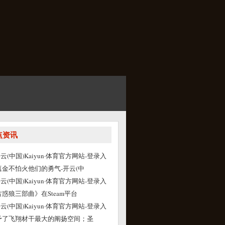
点资讯
云(中国)Kaiyun·体育官方网站-登录入
真金不怕火他们的勇气-开云(中
云(中国)Kaiyun·体育官方网站-登录入
惑狼三部曲》在Steam平台
云(中国)Kaiyun·体育官方网站-登录入
予了飞翔材干最大的阐扬空间；圣