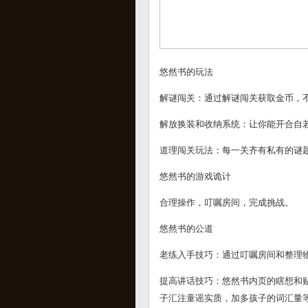
悠然书的玩法
解谜闯关：通过解谜闯关获取金币，
解放换装和收纳系统：让你能开合自
道理闯关玩法：每一关齐有私有的谜
悠然书的游戏诡计
合理操作，叮嘱房间，完成挑战。
悠然书的公道
老练入手技巧：通过叮嘱房间和整理
提高讲话技巧：悠然书内页的瞎想和
子汇注童谣实质，加多孩子的词汇量