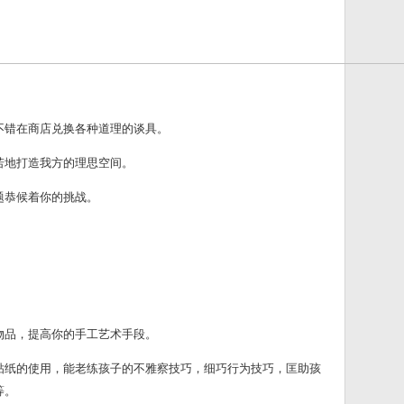
不错在商店兑换各种道理的谈具。
若地打造我方的理思空间。
题恭候着你的挑战。
物品，提高你的手工艺术手段。
贴纸的使用，能老练孩子的不雅察技巧，细巧行为技巧，匡助孩
等。