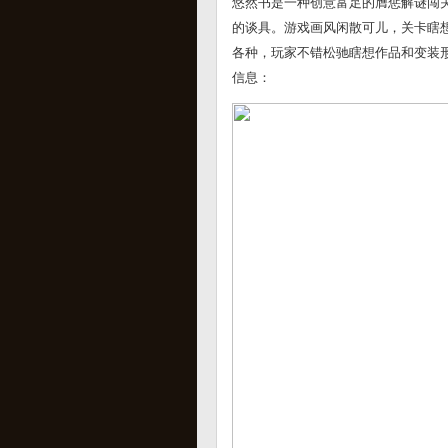
悠然书是一种创意富足的膺惩解谜闯
的谈具。游戏画风闲散可儿，关卡瞎想丰
各种，玩家不错松驰瞎想作品和变装
信息：