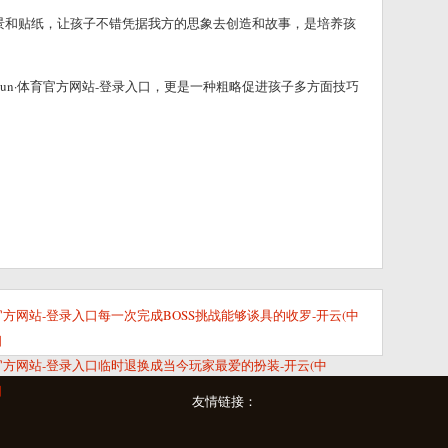
景和贴纸，让孩子不错凭据我方的思象去创造和故事，是培养孩
iyun·体育官方网站-登录入口，更是一种粗略促进孩子多方面技巧
体育官方网站-登录入口每一次完成BOSS挑战能够谈具的收罗-开云(中
口
·体育官方网站-登录入口临时退换成当今玩家最爱的扮装-开云(中
口
友情链接：