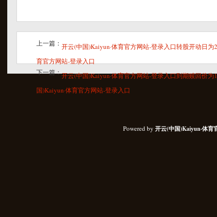
上一篇：
开云(中国)Kaiyun·体育官方网站-登录入口转股开动日为202
育官方网站-登录入口
下一篇：
开云(中国)Kaiyun·体育官方网站-登录入口到期赎回价为
国)Kaiyun·体育官方网站-登录入口
Powered by
开云(中国)Kaiyun·