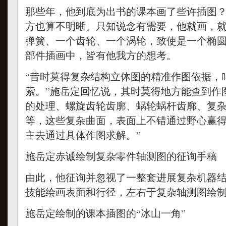
那些年，他到底为出书的课本画了些许插图
方也算不明晰。只知说念有需要，他就画，
弹簧、一个齿轮、一个涡轮，致使是一个椭
部件插画中，皆有他我方的想考。
“昔时莫得复杂结构立体图的精准作图依据，
索。”施岳定回忆说，其时莫得地方能查到作
的处理、螺旋齿轮齿廓、蜗轮蜗杆齿廓、复
等，这些复杂曲面，表面上不错通过野心赢
主去通过具体作图求解。”
施岳定赤诚绘制复杂零件轴测图的征询手稿
由此，他征询并忽视了一整套进展复杂机器
技能绘画表面和行径，左右于复杂轴测图绘
施岳定绘制的课本插图的“冰山一角”