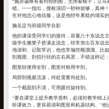
“施赤诚唯有看到你的图，无用看模子，立马
错。一一指出，搜检演叨一秒钟就够，真神！
生对他忠心地信服，这是他经年累稔的塌实
施岳定与班级同学合影
他的课深受同学们的接待，容量八十东说念
级学生搬凳子挤满走说念，经常突出百东说
地谐和、记取常识，他也常编些顺溜溜。比
剖视图、剖切行径的左右风景，不错这样记
图形轻便用全剖，图形对称用半剖。
局部剖视最活泼，何处需要何处剖。
一个截面剖不清，可用蹊径旋转剖。
“要在课堂上提升教学质料，必须对教学锦上
听课效力，更容易谐和图形和机器结构。”他