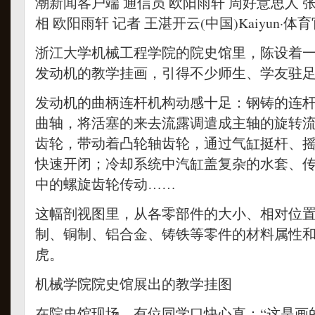
潮新闻客户端 通信员 欧阳雨轩 周好意思人 张
相 欧阳雨轩 记者 王湛开云(中国)Kaiyun·
浙江大学机械工程学院的院史馆里，陈设着一
发动机的教学挂画，引得不少师生、学友驻
发动机的曲柄连杆机构动感十足：钢铸的连
曲轴，将活塞的来去流露调遣成主轴的旋转
齿轮，带动着凸轮轴齿轮，通过气缸挺杆、
快速开闭；冷却系统中汽缸盖复杂的水套、
中的螺旋齿轮传动……
这幅剖视图里，从各零部件的大小、相对位
制、铜制、铝合金、铸铁等零件的材料属性
虎。
机械学院院史馆展出的教学挂图
在院史馆现场，有位同学口快心直：“这是画